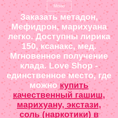
Меню
Заказать метадон,
Мефидрон, марихуана
легко. Доступны лирика
150, ксанакс, мед.
Мгновенное получение
клада. Love Shop -
единственное место, где
можно
купить
качественный гашиш,
марихуану, экстази,
соль (наркотики) в