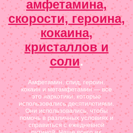
амфетамина,
скорости, героина,
кокаина,
кристаллов и
соли
.
Амфетамин, спид, героин,
кокаин и метамфетамин — все
это наркотики, которые
использовались десятилетиями.
Они использовались, чтобы
помочь в различных условиях и
справиться с ежедневной
рутиной. Чаще всего их