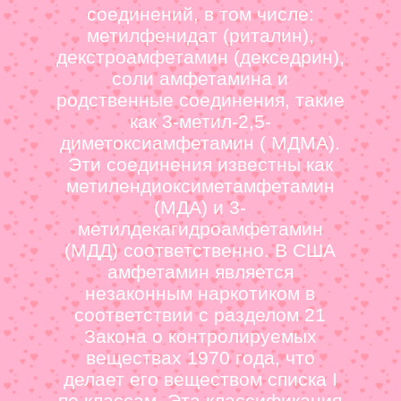
соединений, в том числе:
метилфенидат (риталин),
декстроамфетамин (декседрин),
соли амфетамина и
родственные соединения, такие
как 3-метил-2,5-
диметоксиамфетамин ( МДМА).
Эти соединения известны как
метилендиоксиметамфетамин
(МДА) и 3-
метилдекагидроамфетамин
(МДД) соответственно. В США
амфетамин является
незаконным наркотиком в
соответствии с разделом 21
Закона о контролируемых
веществах 1970 года, что
делает его веществом списка I
по классам. Эта классификация