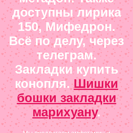
доступны лирика
150, Мифедрон.
Всё по делу, через
телеграм.
Закладки купить
конопля.
Шишки
бошки закладки
марихуану
.
Мы предлагаем амфетамин и