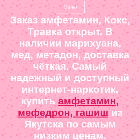
Меню
Заказ амфетамин, Кокс,
Травка открыт. В
наличии марихуана,
мед, метадон, доставка
чёткая. Самый
надежный и доступный
интернет-наркотик,
купить
амфетамин,
мефедрон, гашиш
из
Якутска по самым
низким ценам.