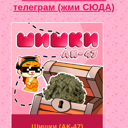
телеграм (жми СЮДА)
Шишки (АК-47)